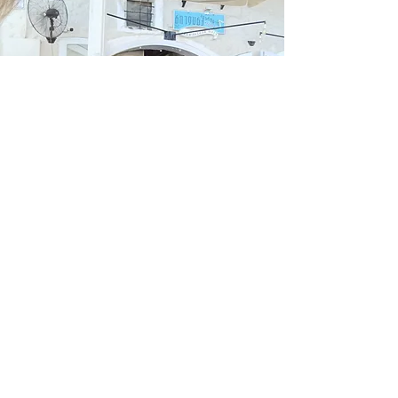
PROGRAMME
Sur la route du sud
Situé à 50 minutes de l'école de
plongée. On y propose généralement
deux plongées successives (avec une