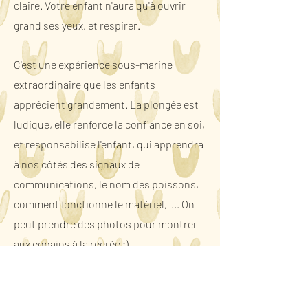
claire. Votre enfant n'aura qu'à ouvrir
grand ses yeux, et respirer.
C'est une expérience sous-marine
extraordinaire que les enfants
apprécient grandement. La plongée est
ludique, elle renforce la confiance en soi,
et responsabilise l'enfant, qui apprendra
à nos côtés des signaux de
communications, le nom des poissons,
comment fonctionne le matériel, ... On
peut prendre des photos pour montrer
aux copains à la recrée ;)
Possibilité de transfert de votre hôtel au
centre de plongée, sur Rethymnon et