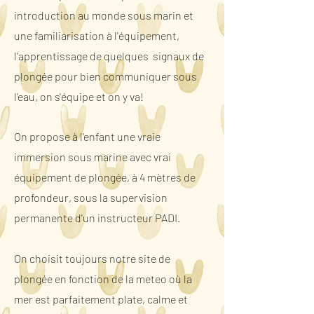
introduction au monde sous marin et
une familiarisation à l'équipement,
l'apprentissage de quelques signaux de
plongée pour bien communiquer sous
l'eau, on s'équipe et on y va!
On propose à l'enfant une vraie
immersion sous marine avec vrai
équipement de plongée, à 4 mètres de
profondeur, sous la supervision
permanente d'un instructeur PADI.
On choisit toujours notre site de
plongée en fonction de la meteo où la
mer est parfaitement plate, calme et